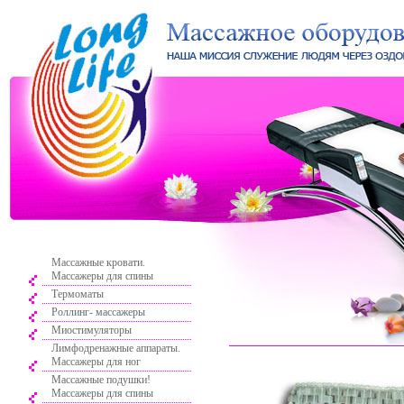
Массажные кровати.
Массажеры для спины
Термоматы
Роллинг- массажеры
Миостимуляторы
Лимфодренажные аппараты.
Массажеры для ног
Массажные подушки!
Массажеры для спины