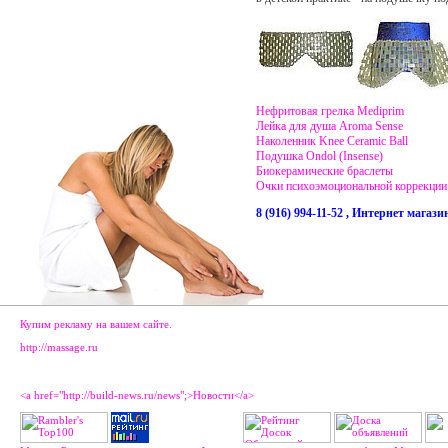
Нефритовая грелка Mediprim
Лейка для душа Aroma Sense
Наколенник Knee Ceramic Ball
Подушка Ondol (Insense)
Биокерамические браслеты
Очки психоэмоциональной коррекци
8 (916) 994-11-52
, Интернет магази
Купим рекламу на вашем сайте.
http://massage.ru
<a href="http://build-news.ru/news";>Новости</a>