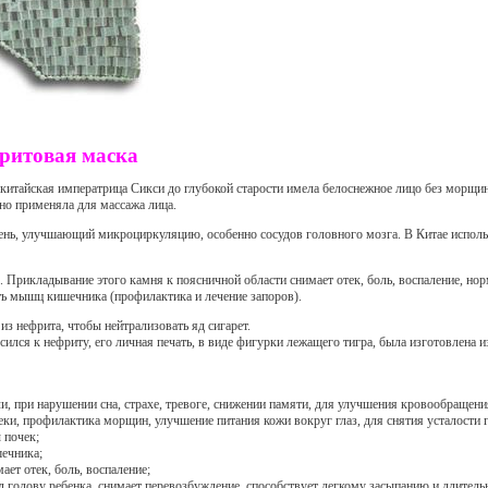
ритовая маска
у китайская императрица Сикси до глубокой старости имела белоснежное лицо без морщи
но применяла для массажа лица.
ень, улучшающий микроциркуляцию, особенно сосудов головного мозга. В Китае исполь
с. Прикладывание этого камня к поясничной области снимает отек, боль, воспаление, но
ть мышц кишечника (профилактика и лечение запоров).
 нефрита, чтобы нейтрализовать яд сигарет.
ился к нефриту, его личная печать, в виде фигурки лежащего тигра, была изготовлена и
и, при нарушении сна, страхе, тревоге, снижении памяти, для улучшения кровообращения
теки, профилактика морщин, улучшение питания кожи вокруг глаз, для снятия усталости г
 почек;
шечника;
мает отек, боль, воспаление;
од голову ребенка, снимает перевозбуждение, способствует легкому засыпанию и длитель