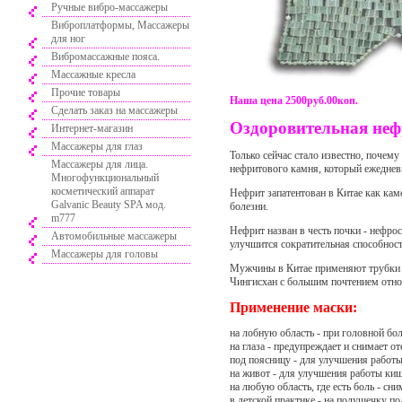
Ручные вибро-массажеры
Виброплатформы, Массажеры
для ног
Вибромассажные пояса.
Массажные кресла
Прочие товары
Наша цена 2500руб.00коп.
Сделать заказ на массажеры
Оздоровительная неф
Интернет-магазин
Массажеры для глаз
Только сейчас стало известно, почем
Массажеры для лица.
нефритового камня, который ежеднев
Многофункциональный
косметический аппарат
Нефрит запатентован в Китае как кам
Galvanic Beauty SPA мод.
болезни.
m777
Нефрит назван в честь почки - нефро
Автомобильные массажеры
улучшится сократительная способнос
Массажеры для головы
Мужчины в Китае применяют трубки из
Чингисхан с большим почтением относ
Применение маски:
на лобную область - при головной бол
на глаза - предупреждает и снимает о
под поясницу - для улучшения работы
на живот - для улучшения работы ки
на любую область, где есть боль - сни
в детской практике - на подушечку п