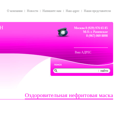
О компании
Новости
Напишите нам
Наш адрес
Наши представители
Н
Москва 8 (929)
976 65 85
М.О. г. Раменское
8 (967) 069 8898
Ваш АДРЕС
Оздоровительная нефритовая маска