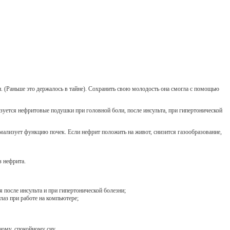
н. (Раньше это держалось в тайне). Сохранить свою молодость она смогла с помощью
зуется нефритовые подушки при головной боли, после инсульта, при гипертонической
рмализует функцию почек. Если нефрит положить на живот, снизится газообразование,
з нефрита.
 после инсульта и при гипертонической болезни;
лаз при работе на компьютере;
ному, спокойному сну.